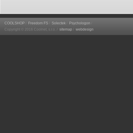
COOLSHOP
/
Freedom FS
/
Solectek
/
Psychologon
/
Copyright © 2016 Coolnet, s.r.o. /
sitemap
/
webdesign