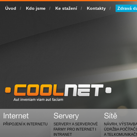
Úvod
/
Kdo jsme
/
Ke stažení
/
Kontakty
/
Zdravá d
PŘIPOJENÍ K INTERNETU
SERVERY A SERVEROVÉ
NÁVRH, VÝSTAVBA
FARMY PRO INTERNET I
ÚDRŽBA POČÍTA
INTRANET
A TELKOMUNIKAČ